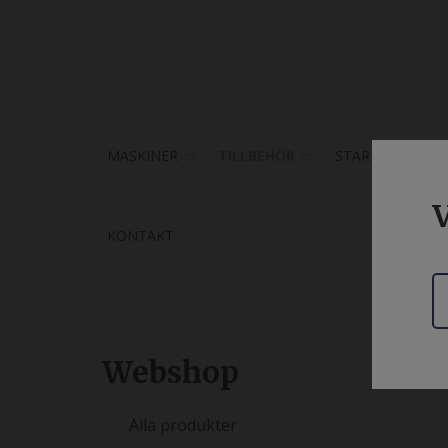
MASKINER
TILLBEHÖR
START
UTH
V
KONTAKT
Webshop
Alla produkter