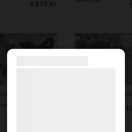
Tillfälligt slut
4 813
kr
Samtykke til cookies
Vi og vores samarbejdspartnere bruger
teknologier, herunder cookies, til at
indsamle oplysninger om dig til forskellige
er Barrow Pro dragkrok
Power Barrow Pro fl
formål, herunder: Tilpasning af annoncering,
bedre brugeroplevelse, funktionalitet,
lligt slut
Tillfälligt slut
6 656
kr
9 31
statistik og marketing. Disse oplysninger
kan blive delt med annoncerings- og
analysepartnere, som kan kombinere dem