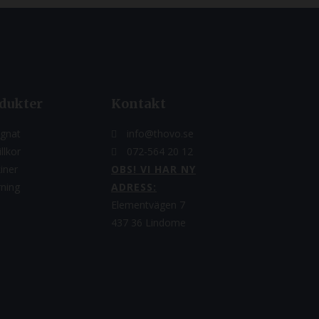
dukter
Kontakt
gnat
info@thovo.se
llkor
072-564 20 12
iner
OBS! VI HAR NY
rning
ADRESS:
Elementvägen 7
437 36 Lindome