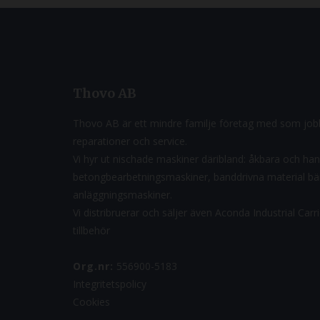
Thovo AB
Thovo AB är ett mindre familje företag med som jobb
reparationer och service.
Vi hyr ut nischade maskiner däribland: åkbara och ha
betongbearbetningsmaskiner, banddrivna material b
anläggningsmaskiner.
Vi distribruerar och säljer även Aconda Industrial Car
tillbehör
Org.nr:
556900-5183
Integritetspolicy
Cookies