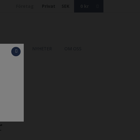
Företag
Privat
SEK
0
kr
TALOGER
NYHETER
OM OSS
r