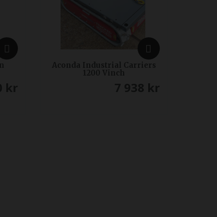
an
Aconda Industrial Carriers
1200 Vinch
0
kr
7 938
kr