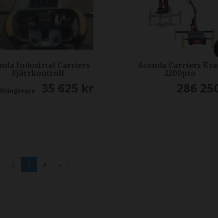
nda Industrial Carriers
Aconda Carriers Kr
Fjärrkontroll
2200pro
35 625
kr
286 25
llningsvara
2
3
4
»