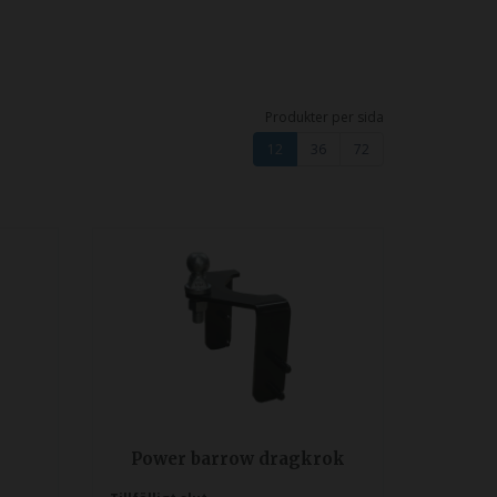
Produkter per sida
12
36
72
Power barrow dragkrok