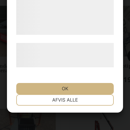
med data, du tidligere har givet dem eller
de har indsamlet gennem din brug af deres
tjenester. Ved at klikke på 'OK' giver du
samtykke til disse formål.
Læs mere om vores brug af cookies og
behandling af persondata på vores
hjemmeside.
nda Industrial Carriers
Elskottkärran Sidoti
terande plattform 1200
18 625
kr
3 11
OK
NØDVENDIGE
PRÆFERENCER
AFVIS ALLE
MARKETING
STATISTIK