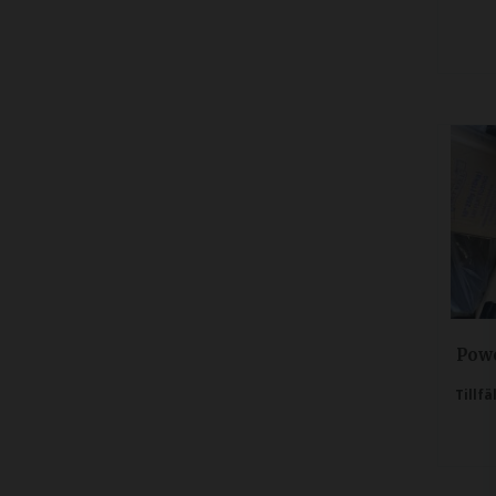
Pow
Tillfä