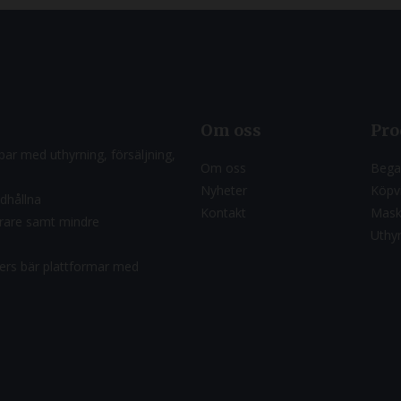
Om oss
Pro
ar med uthyrning, försäljning,
Om oss
Bega
Nyheter
Köpvi
ndhållna
Kontakt
Mask
ärare samt mindre
Uthy
riers bär plattformar med