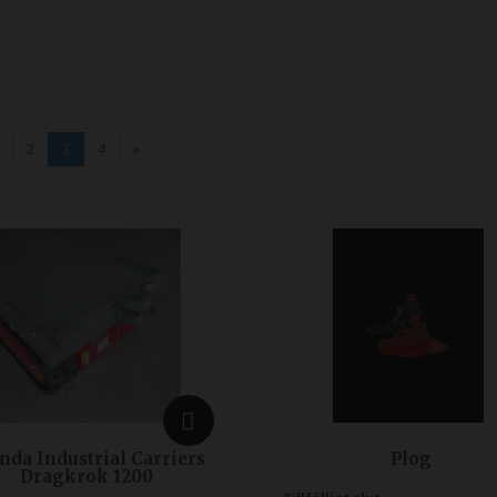
2
3
4
»
nda Industrial Carriers
Plog
Dragkrok 1200