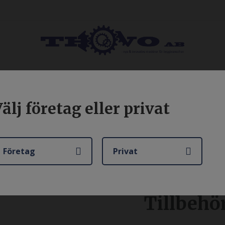
YRNING
BEGAGNAT
SERVICE OCH REPARATION
KA
älj företag eller privat
Företag
Privat
Tillbehö