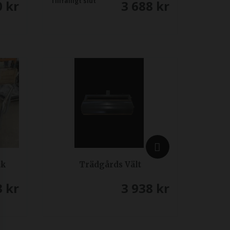
Tillfälligt slut
0
kr
3 688
kr
ak
Trädgårds Vält
3
kr
3 938
kr