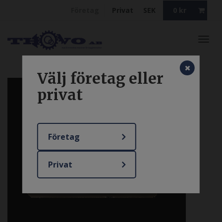
Företag
Privat
SEK
0
kr
Toggl
navig
Välj företag eller
privat
Företag
Privat