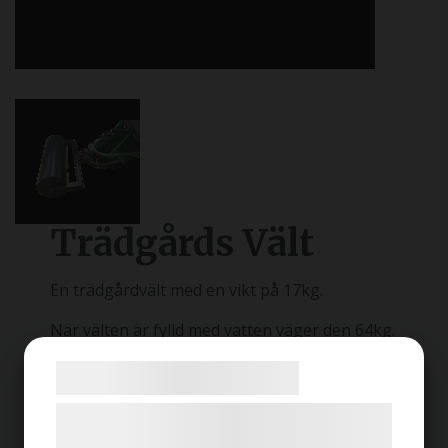
Trädgårds Vält
En trädgårdvält med en vikt på 17kg.
När välten är fylld med vatten väger den 64kg.
Använd tillsammans med
Redskapsfäste
!
Samtykke til cookies
Vi og vores samarbejdspartnere bruger
Bredd: 700mm
teknologier, herunder cookies, til at