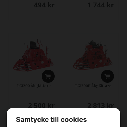
494
kr
1 744
kr
LC1200 Åkglättare
LC1200H Åkglättare
2 500
kr
2 813
kr
Samtycke till cookies