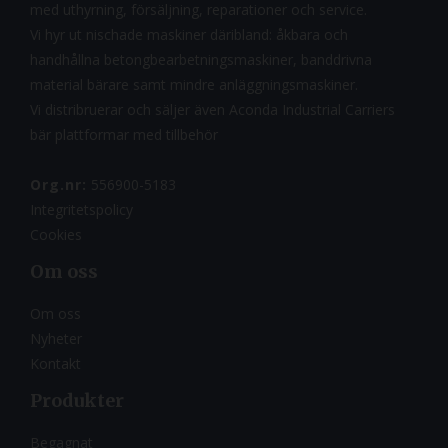
med uthyrning, försäljning, reparationer och service.
Vi hyr ut nischade maskiner däribland: åkbara och
handhållna betongbearbetningsmaskiner, banddrivna
material bärare samt mindre anläggningsmaskiner.
Vi distribruerar och säljer även Aconda Industrial Carriers
bär plattformar med tillbehör
Org.nr:
556900-5183
Integritetspolicy
Cookies
Om oss
Om oss
Nyheter
Kontakt
Produkter
Begagnat