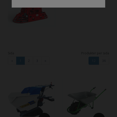
Sida
Produkter per sida
«
1
2
3
»
12
36