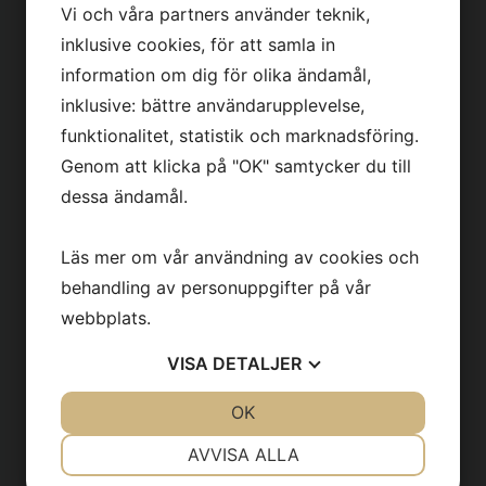
Vi och våra partners använder teknik,
inklusive cookies, för att samla in
information om dig för olika ändamål,
inklusive: bättre användarupplevelse,
funktionalitet, statistik och marknadsföring.
Genom att klicka på "OK" samtycker du till
dessa ändamål.
LC436 Bensin
LC436El 380V
Kantglättare
Kantglättare
Läs mer om vår användning av cookies och
behandling av personuppgifter på vår
494
kr
619
kr
webbplats.
VISA
DETALJER
JA
NEJ
OK
JA
NEJ
NÖDVÄNDIG
INSTÄLLNINGAR
AVVISA ALLA