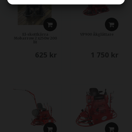
JA
NEJ
JA
NEJ
MARKNADSFÖRING
STATISTIK
El-skottkärra
VP900 Åkglättare
Mobarrow 2 x250w 200
lit
625
kr
1 750
kr