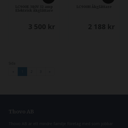
LC900E 380V 32 amp
LC900H Åkglättare
Elektrisk Åkglättare
3 500
kr
2 188
kr
Sida
«
1
2
3
»
Thovo AB
Thovo AB är ett mindre familje företag med som jobbar