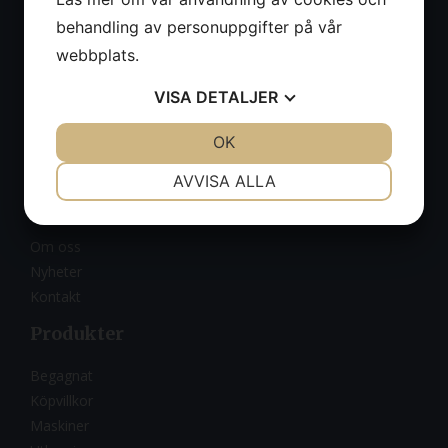
material bärare samt mindre anläggningsmaskiner.
behandling av personuppgifter på vår
Vi distribruerar och säljer även Aconda Industrial Carriers
webbplats.
bär plattformar med tillbehör
VISA
DETALJER
Org.nr:
556900-5183
JA
NEJ
OK
JA
NEJ
Integritetspolicy
Cookies
NÖDVÄNDIG
INSTÄLLNINGAR
AVVISA ALLA
Om oss
JA
NEJ
JA
NEJ
MARKNADSFÖRING
STATISTIK
Om oss
Nyheter
Kontakt
Produkter
Begagnat
Köpvillkor
Maskiner