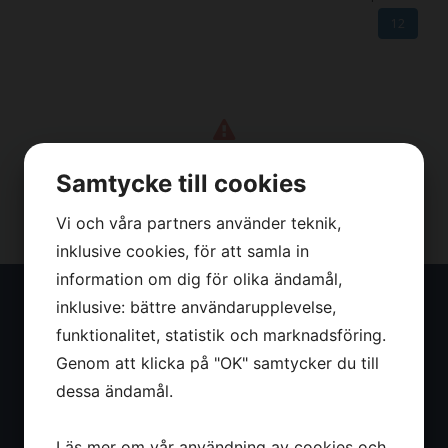
12
Inga produkter hittades!
Samtycke till cookies
Vi och våra partners använder teknik,
inklusive cookies, för att samla in
information om dig för olika ändamål,
inklusive: bättre användarupplevelse,
Thovo AB
funktionalitet, statistik och marknadsföring.
Genom att klicka på "OK" samtycker du till
Thovo AB är ett mindre familje företag med som jobbar
med uthyrning, försäljning, reparationer och service.
dessa ändamål.
Vi hyr ut nischade maskiner däribland: åkbara och
handhållna betongbearbetningsmaskiner, banddrivna
Läs mer om vår användning av cookies och