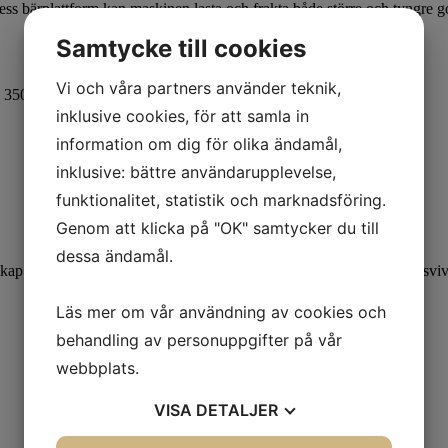
s bärplattform kan maskinen lasta och frakta både större och tyngre 
Samtycke till cookies
Vi och våra partners använder teknik,
 350 kg last, 15 graders lutning 525 kg last
inklusive cookies, för att samla in
information om dig för olika ändamål,
inklusive: bättre användarupplevelse,
funktionalitet, statistik och marknadsföring.
Genom att klicka på "OK" samtycker du till
dessa ändamål.
edskap och rengörning tillkommer. Tillbehör Dolly (extra hjulpar) och s
Läs mer om vår användning av cookies och
behandling av personuppgifter på vår
webbplats.
VISA
DETALJER