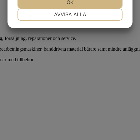
JA
NEJ
OK
JA
NEJ
NÖDVÄNDIG
INSTÄLLNINGAR
AVVISA ALLA
JA
NEJ
JA
NEJ
MARKNADSFÖRING
STATISTIK
 försäljning, reparationer och service.
bearbetningsmaskiner, banddrivna material bärare samt mindre anläggn
rmar med tillbehör