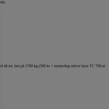
gods.
vivel då tot. last på 1700 kg (500 kr + moms/dag utöver hyra TC 700:a)