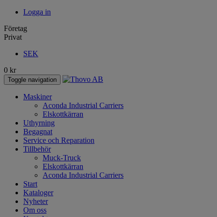
Logga in
Företag
Privat
SEK
0
kr
Toggle navigation
Maskiner
Aconda Industrial Carriers
Elskottkärran
Uthyrning
Begagnat
Service och Reparation
Tillbehör
Muck-Truck
Elskottkärran
Aconda Industrial Carriers
Start
Kataloger
Nyheter
Om oss