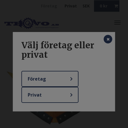
Företag
Privat
SEK
0
kr
Toggl
navig
Välj företag eller
privat
Företag
Privat