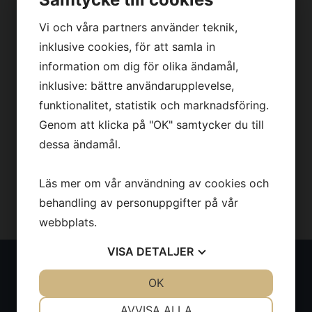
Redskapsfästet
!
Vi och våra partners använder teknik,
inklusive cookies, för att samla in
information om dig för olika ändamål,
Video
inklusive: bättre användarupplevelse,
Artikelnummer:vikplog
funktionalitet, statistik och marknadsföring.
Pris
0
kr
/st
Genom att klicka på "OK" samtycker du till
Inkl. moms
dessa ändamål.
Tillfälligt slut
Läs mer om vår användning av cookies och
behandling av personuppgifter på vår
webbplats.
VISA
DETALJER
Thovo AB
JA
NEJ
OK
JA
NEJ
NÖDVÄNDIG
INSTÄLLNINGAR
AVVISA ALLA
Thovo AB är ett mindre familje företag med som jobbar