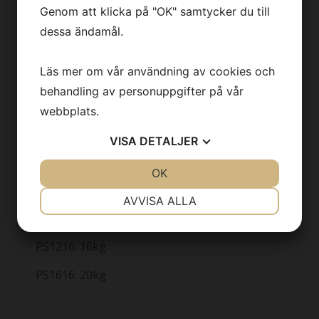
Genom att klicka på "OK" samtycker du till
dessa ändamål.
Lyft kapacitet pad
Läs mer om vår användning av cookies och
PS0812: 287kg
behandling av personuppgifter på vår
PS1216: 542kg
webbplats.
PS1616: 709kg
VISA
DETALJER
JA
NEJ
OK
JA
NEJ
Vikt pad
NÖDVÄNDIG
INSTÄLLNINGAR
AVVISA ALLA
PS0812: 11kg
JA
NEJ
JA
NEJ
PS1216: 16kg
MARKNADSFÖRING
STATISTIK
PS1616: 20kg