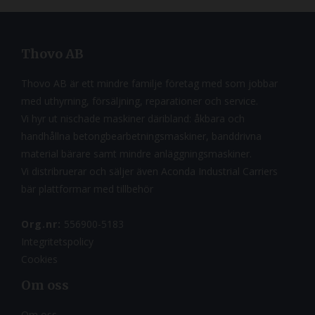
Thovo AB
Thovo AB är ett mindre familje företag med som jobbar
med uthyrning, försäljning, reparationer och service.
Vi hyr ut nischade maskiner däribland: åkbara och
handhållna betongbearbetningsmaskiner, banddrivna
material bärare samt mindre anläggningsmaskiner.
Vi distribruerar och säljer även Aconda Industrial Carriers
bär plattformar med tillbehör
Org.nr:
556900-5183
Integritetspolicy
Cookies
Om oss
Om oss