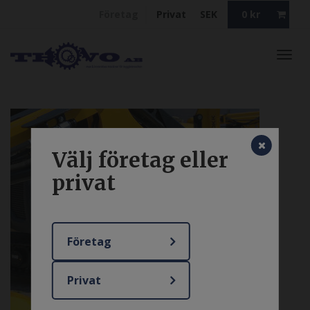
Företag
Privat
SEK
0
kr
Toggl
navig
Välj företag eller
privat
Företag
Privat