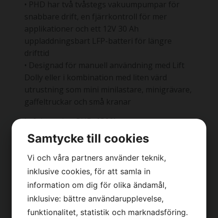
• PHD har två tvåstegs vakuumpumpar för
snabbare drift, en fjärrkontroll för mer
applikationer och ett 12V 30 Ah
uppladdningsbart LFP-batteri för längre
drifttid
• Designad för manuell användning med Lift
Dolly eller i kombination med liten värd
utrustning som mini minilastare, minigrävare,
gaffeltruckar och små kranar
Lyft kapacitet PHD:
1300kg
Samtycke till cookies
Vi och våra partners använder teknik,
Vikt PHD: 11kg
inklusive cookies, för att samla in
information om dig för olika ändamål,
inklusive: bättre användarupplevelse,
Dimensioner PHD:
L483mmxH191mmxB292mm
funktionalitet, statistik och marknadsföring.