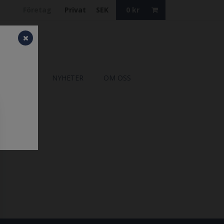
Företag
Privat
SEK
0
kr
ATALOGER
NYHETER
OM OSS