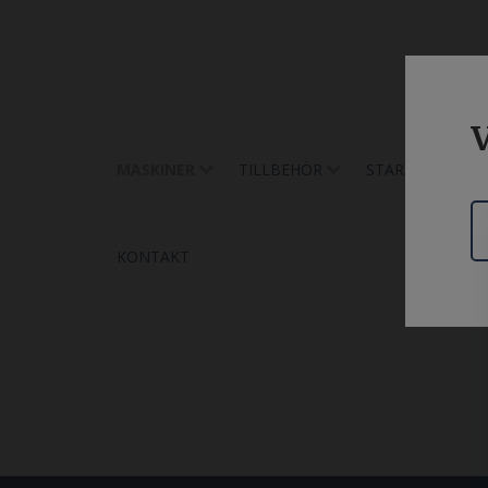
V
MASKINER
TILLBEHÖR
START
UTH
KONTAKT