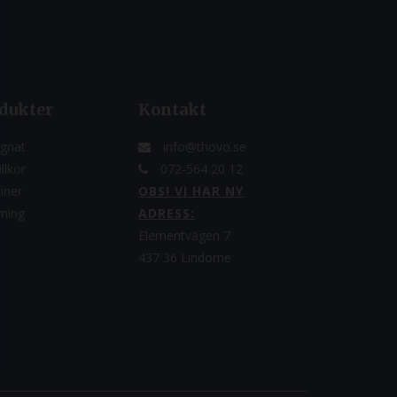
dukter
Kontakt
gnat
info@thovo.se
llkor
072-564 20 12
iner
OBS! VI HAR NY
rning
ADRESS:
Elementvägen 7
437 36 Lindome