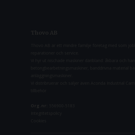
Thovo AB
Thovo AB är ett mindre familje företag med som jobb
reparationer och service.
Vi hyr ut nischade maskiner däribland: åkbara och ha
betongbearbetningsmaskiner, banddrivna material b
anläggningsmaskiner.
Vi distribruerar och säljer även Aconda Industrial Car
tillbehör
Org.nr:
556900-5183
Integritetspolicy
Cookies