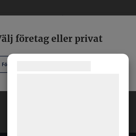
älj företag eller privat
YRNING
BEGAGNAT
SERVICE OCH REPARATION
K
Företag
Privat
Samtykke til cookies
Vi og vores samarbejdspartnere bruger
teknologier, herunder cookies, til at
indsamle oplysninger om dig til forskellige
formål, herunder: Tilpasning af annoncering,
bedre brugeroplevelse, funktionalitet,
statistik og marketing. Disse oplysninger
kan blive delt med annoncerings- og