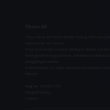
Thovo AB
Thovo AB är ett mindre familje företag med som jobb
reparationer och service.
Vi hyr ut nischade maskiner däribland: åkbara och ha
betongbearbetningsmaskiner, banddrivna material b
anläggningsmaskiner.
Vi distribruerar och säljer även Aconda Industrial Car
tillbehör
Org.nr:
556900-5183
Integritetspolicy
Cookies