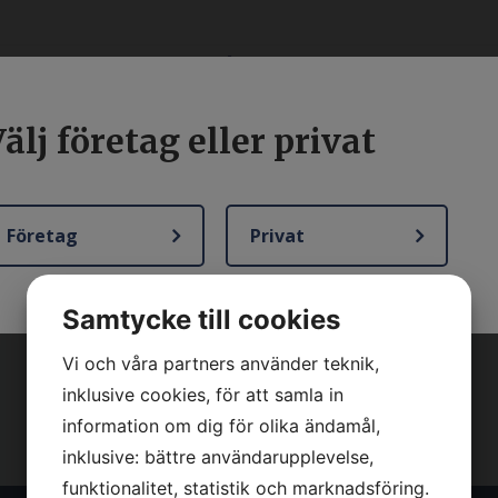
älj företag eller privat
YRNING
BEGAGNAT
SERVICE OCH REPARATION
K
Företag
Privat
Samtycke till cookies
Vi och våra partners använder teknik,
inklusive cookies, för att samla in
information om dig för olika ändamål,
inklusive: bättre användarupplevelse,
funktionalitet, statistik och marknadsföring.