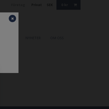
Företag
Privat
SEK
0
kr
ATALOGER
NYHETER
OM OSS