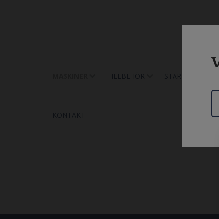
V
MASKINER
TILLBEHÖR
START
UTH
KONTAKT