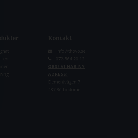
dukter
Kontakt
gnat
info@thovo.se
llkor
072-564 20 12
iner
OBS! VI HAR NY
rning
ADRESS:
Elementvägen 7
437 36 Lindome