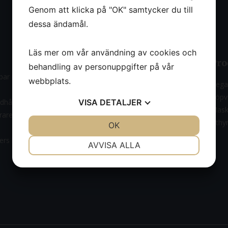
Genom att klicka på "OK" samtycker du till
dessa ändamål.
Läs mer om vår användning av cookies och
Om oss
Pro
behandling av personuppgifter på vår
ar med uthyrning, försäljning,
webbplats.
Om oss
Bega
Nyheter
Köpvi
ndhållna
VISA
DETALJER
Kontakt
Mask
ärare samt mindre
Uthy
JA
NEJ
OK
JA
NEJ
riers bär plattformar med
NÖDVÄNDIG
INSTÄLLNINGAR
AVVISA ALLA
JA
NEJ
JA
NEJ
MARKNADSFÖRING
STATISTIK