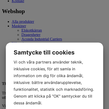
Kontakt
Webshop
Alla produkter
Maskiner
Elskottkärran
Dragenheter
Aconda Industrial Carriers
Uthyrning
Begagnat
Samtycke till cookies
Begagnat
Tillbehör
Aconda Industrial Carriers
Vi och våra partners använder teknik,
Muck-Truck
inklusive cookies, för att samla in
Elskottkärran
Reservdelar
information om dig för olika ändamål,
inklusive: bättre användarupplevelse,
Thovo AB
funktionalitet, statistik och marknadsföring.
Thovo AB är ett mindre familje företag med som jobbar med
Genom att klicka på "OK" samtycker du till
uthyrning, försäljning, reparationer och service.
dessa ändamål.
Vi hyr ut nischade maskiner däribland: åkbara och handhållna