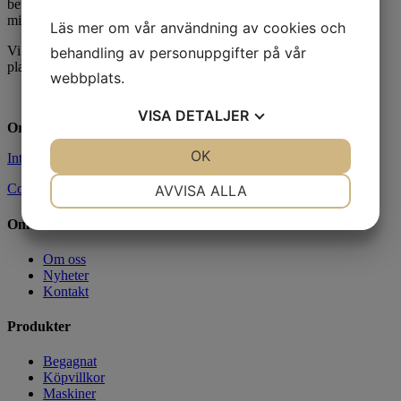
betongbearbetningsmaskiner, banddrivna material bärare samt
mindre anläggningsmaskiner.
Läs mer om vår användning av cookies och
Vi distribruerar och säljer även Aconda Industrial Carriers bär
behandling av personuppgifter på vår
plattformar med tillbehör
webbplats.
VISA
DETALJER
Org.nr:
556900-5183
JA
NEJ
OK
JA
NEJ
Integritetspolicy
NÖDVÄNDIG
INSTÄLLNINGAR
Cookies
AVVISA ALLA
JA
NEJ
JA
NEJ
Om oss
MARKNADSFÖRING
STATISTIK
Om oss
Nyheter
Kontakt
Produkter
Begagnat
Köpvillkor
Maskiner