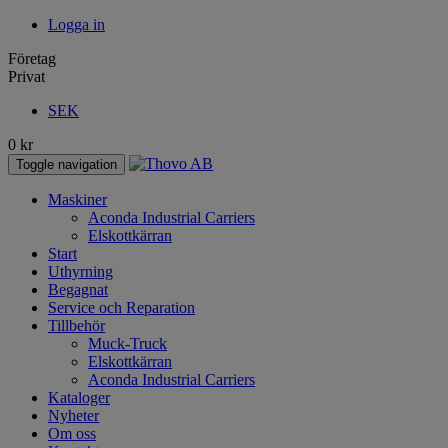
Logga in
Företag
Privat
SEK
0
kr
Toggle navigation
Maskiner
Aconda Industrial Carriers
Elskottkärran
Start
Uthyrning
Begagnat
Service och Reparation
Tillbehör
Muck-Truck
Elskottkärran
Aconda Industrial Carriers
Kataloger
Nyheter
Om oss