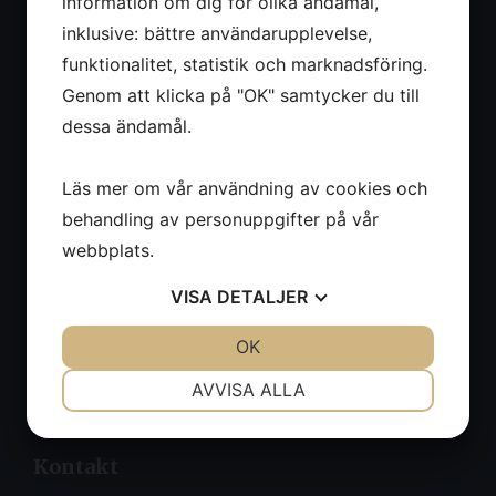
bär plattformar med tillbehör
information om dig för olika ändamål,
inklusive: bättre användarupplevelse,
Org.nr:
556900-5183
funktionalitet, statistik och marknadsföring.
Integritetspolicy
Genom att klicka på "OK" samtycker du till
Cookies
dessa ändamål.
Om oss
Läs mer om vår användning av cookies och
Om oss
behandling av personuppgifter på vår
Nyheter
webbplats.
Kontakt
Produkter
VISA
DETALJER
Begagnat
JA
NEJ
OK
JA
NEJ
Köpvillkor
NÖDVÄNDIG
INSTÄLLNINGAR
AVVISA ALLA
Maskiner
Uthyrning
JA
NEJ
JA
NEJ
MARKNADSFÖRING
STATISTIK
Kontakt