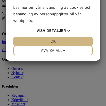
betongbearbetningsmaskiner, banddrivna material bärare samt
mindre anläggningsmaskiner.
Läs mer om vår användning av cookies och
Vi distribruerar och säljer även Aconda Industrial Carriers bär
behandling av personuppgifter på vår
plattformar med tillbehör
webbplats.
VISA
DETALJER
Org.nr:
556900-5183
JA
NEJ
OK
JA
NEJ
Integritetspolicy
NÖDVÄNDIG
INSTÄLLNINGAR
Cookies
AVVISA ALLA
JA
NEJ
JA
NEJ
Om oss
MARKNADSFÖRING
STATISTIK
Om oss
Nyheter
Kontakt
Produkter
Begagnat
Köpvillkor
Maskiner