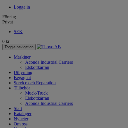
Logga in
Företag
Privat
SEK
0
kr
Toggle navigation
Maskiner
Aconda Industrial Carriers
Elskottkärran
Uthyrning
Begagnat
Service och Reparation
Tillbehör
Muck-Truck
Elskottkärran
Aconda Industrial Carriers
Start
Kataloger
Nyheter
Om oss