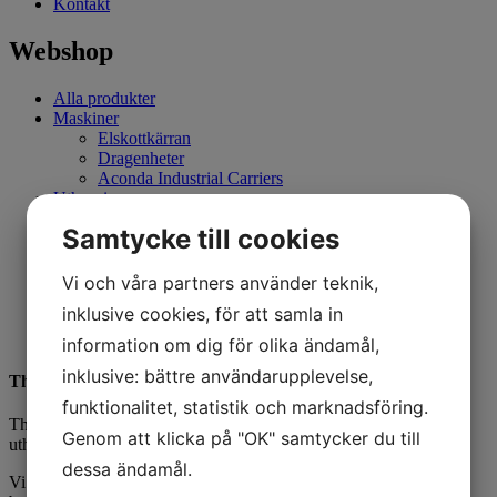
Kontakt
Webshop
Alla produkter
Maskiner
Elskottkärran
Dragenheter
Aconda Industrial Carriers
Uthyrning
Begagnat
Samtycke till cookies
Begagnat
Tillbehör
Aconda Industrial Carriers
Vi och våra partners använder teknik,
Muck-Truck
inklusive cookies, för att samla in
Elskottkärran
Reservdelar
information om dig för olika ändamål,
inklusive: bättre användarupplevelse,
Thovo AB
funktionalitet, statistik och marknadsföring.
Thovo AB är ett mindre familje företag med som jobbar med
Genom att klicka på "OK" samtycker du till
uthyrning, försäljning, reparationer och service.
dessa ändamål.
Vi hyr ut nischade maskiner däribland: åkbara och handhållna