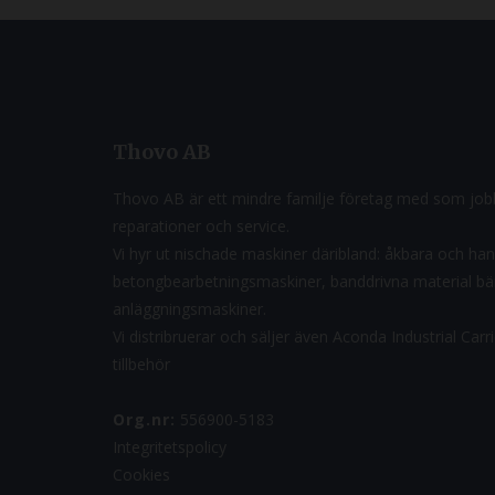
Thovo AB
Thovo AB är ett mindre familje företag med som jobb
reparationer och service.
Vi hyr ut nischade maskiner däribland: åkbara och ha
betongbearbetningsmaskiner, banddrivna material b
anläggningsmaskiner.
Vi distribruerar och säljer även Aconda Industrial Car
tillbehör
Org.nr:
556900-5183
Integritetspolicy
Cookies