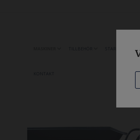
MASKINER
TILLBEHÖR
START
UTH
V
KONTAKT