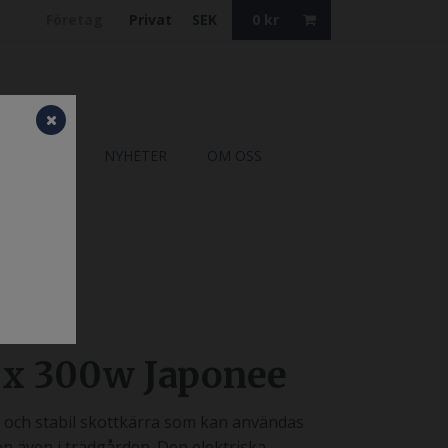
Företag
Privat
SEK
0
kr
ATALOGER
NYHETER
OM OSS
 x 300w Japonee
k och stabil skottkärra som kan användas
n även i trädgården. Den elektriska