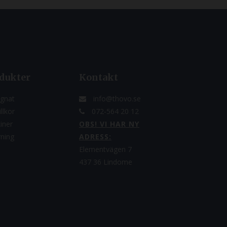
dukter
Kontakt
gnat
info@thovo.se
llkor
072-564 20 12
iner
OBS! VI HAR NY
rning
ADRESS:
Elementvägen 7
437 36 Lindome