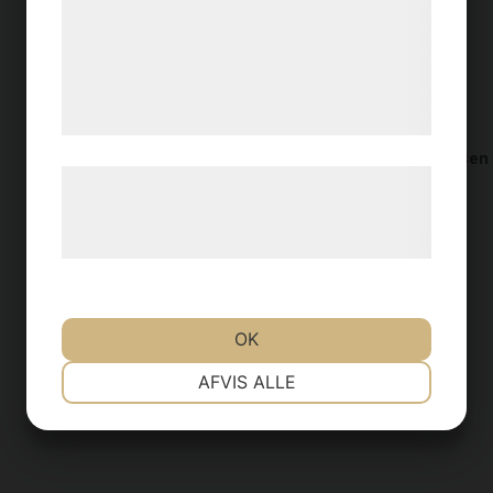
Längd: 142 cm
med data, du tidligere har givet dem eller
Bredd: 85 cm
de har indsamlet gennem din brug af deres
Höjd: 70 cm
tjenester. Ved at klikke på 'OK' giver du
Volym: 300 liter
samtykke til disse formål.
OBS! Laddare ingår inte i leveransen
Læs mere om vores brug af cookies og
behandling af persondata på vores
hjemmeside.
OK
Beställningsvara
NØDVENDIGE
PRÆFERENCER
AFVIS ALLE
MARKETING
STATISTIK