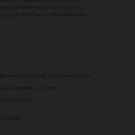
elskottkärran vid last av tyngre och
upp till 300 L kan du effekivisera och
lasmatta) 12 V / 22 Ah, speciellt utvecklad för
back i intervallet 0 – 4,5 km/h,
0 cm, höjd 98 cm
mförzinkad