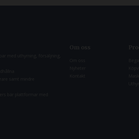
Om oss
Pro
ar med uthyrning, försäljning,
Om oss
Bega
Nyheter
Köpvi
ndhållna
Kontakt
Mask
ärare samt mindre
Uthy
riers bär plattformar med