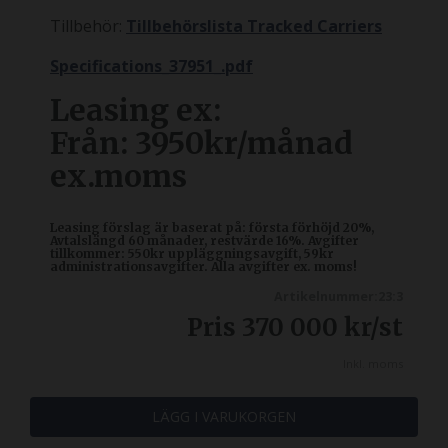
Tillbehör:
Tillbehörslista Tracked Carriers
Specifications_37951_.pdf
Leasing ex:
Från: 3950kr/månad
ex.moms
Leasing förslag är baserat på: första förhöjd 20%,
Avtalslängd 60 månader, restvärde 16%. Avgifter
tillkommer: 550kr uppläggningsavgift, 59kr
administrationsavgifter. Alla avgifter ex. moms!
Artikelnummer:23:3
Pris
370 000
kr
/st
Inkl. moms
LÄGG I VARUKORGEN