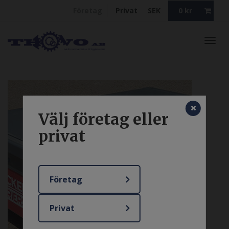
Företag
Privat
SEK
0
kr
Toggl
navig
Välj företag eller
privat
Företag
Privat