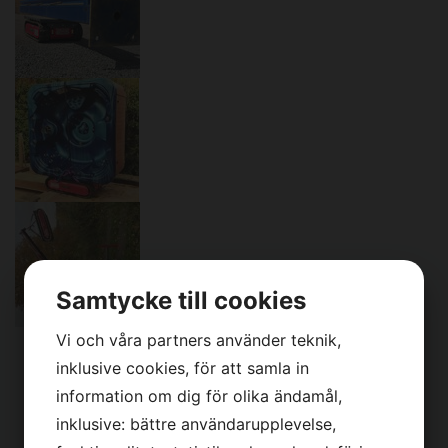
Samtycke till cookies
Aconda Industrial
Vi och våra partners använder teknik,
inklusive cookies, för att samla in
Carriers 2500PRO
information om dig för olika ändamål,
inklusive: bättre användarupplevelse,
Tracked carrier 2200 R är känd för sin