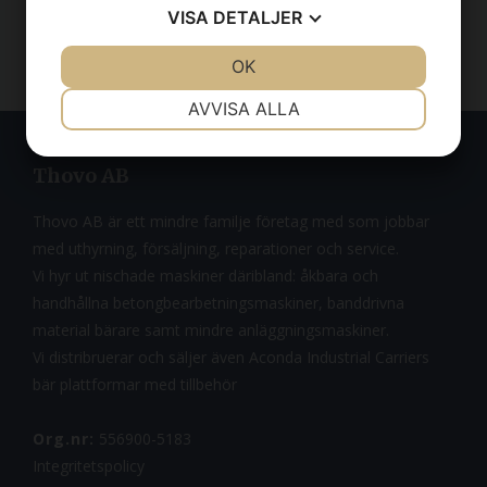
VISA
DETALJER
JA
NEJ
OK
JA
NEJ
NÖDVÄNDIG
INSTÄLLNINGAR
AVVISA ALLA
JA
NEJ
JA
NEJ
Thovo AB
MARKNADSFÖRING
STATISTIK
Thovo AB är ett mindre familje företag med som jobbar
med uthyrning, försäljning, reparationer och service.
Vi hyr ut nischade maskiner däribland: åkbara och
handhållna betongbearbetningsmaskiner, banddrivna
material bärare samt mindre anläggningsmaskiner.
Vi distribruerar och säljer även Aconda Industrial Carriers
bär plattformar med tillbehör
Org.nr:
556900-5183
Integritetspolicy