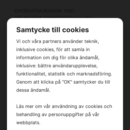
DYGNSHYRA MASKIN: 1000 ;-
DYGNSHYRA TRANSPORTHJUL: 250 ;-
Samtycke till cookies
Eventuella kostnader kan tillkomma på hyran; såsom
Vi och våra partners använder teknik,
rengöring, reparationer som uppstått under
hyrestiden, och eventuella frakter, byte av glättarblad
inklusive cookies, för att samla in
och skurskivor, framförallt om de återlämnas
fulla av betong. Hyrestiden gäller med hämtning efter
information om dig för olika ändamål,
kl. 14:00 och återlämning senast kl. 09:00,
om inget annat avtalats skriftligt. Maskinenerna och
inklusive: bättre användarupplevelse,
tillbehör är Thovo AB´s egendom även under
hyrestiden och kommer debiteras till fullt nypris om
funktionalitet, statistik och marknadsföring.
återlämning uteblir på avtalad tid.
Vi hänvisar till Allmänna hyresvillkor Thovo AB längst
bak i prislistan.
Genom att klicka på "OK" samtycker du till
dessa ändamål.
Artikelnummer:900-100VC
Pris
1 750
kr
/st
Läs mer om vår användning av cookies och
Inkl. moms
behandling av personuppgifter på vår
webbplats.
LÄGG I VARUKORGEN