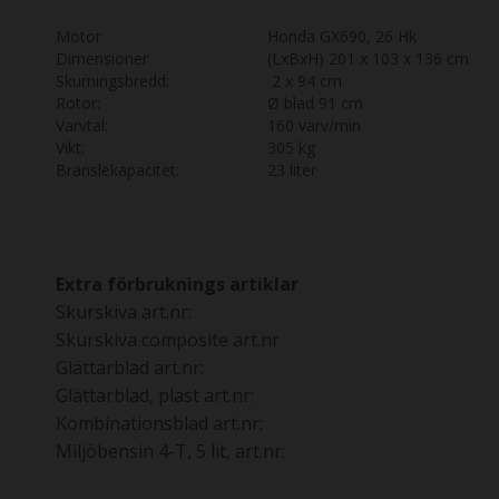
Motor
Honda GX690, 26 Hk
Dimensioner
(LxBxH) 201 x 103 x 136 cm
Skurningsbredd:
2 x 94 cm
Rotor:
Ø blad 91 cm
Varvtal:
160 varv/min
Vikt:
305 kg
Bränslekapacitet:
23 liter
Extra förbruknings artiklar
Skurskiva art.nr:
Skurskiva composite art.nr
Glättarblad art.nr:
Glättarblad, plast art.nr:
Kombinationsblad art.nr:
Miljöbensin 4-T, 5 lit, art.nr: