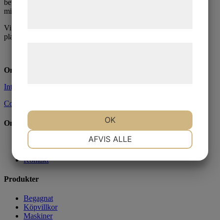
betongbearbetningsmaskiner, banddrivna material bärare samt
tjenester. Ved at klikke på 'OK' giver du
mindre anläggningsmaskiner.
samtykke til disse formål.
Vi distribruerar och säljer även Aconda Industrial Carriers bär
plattformar med tillbehör
Læs mere om vores brug af cookies og
behandling af persondata på vores
Org.nr:
556900-5183
hjemmeside.
Integritetspolicy
Cookies
OK
Om oss
NØDVENDIGE
PRÆFERENCER
AFVIS ALLE
Om oss
Nyheter
Kontakt
MARKETING
STATISTIK
Produkter
Begagnat
Köpvillkor
Maskiner