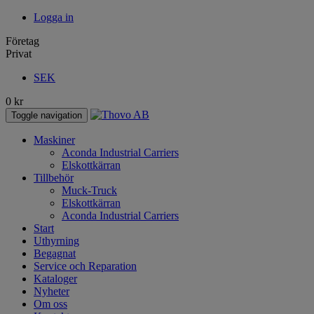
Logga in
Företag
Privat
SEK
0
kr
Toggle navigation
Maskiner
Aconda Industrial Carriers
Elskottkärran
Tillbehör
Muck-Truck
Elskottkärran
Aconda Industrial Carriers
Start
Uthyrning
Begagnat
Service och Reparation
Kataloger
Nyheter
Om oss