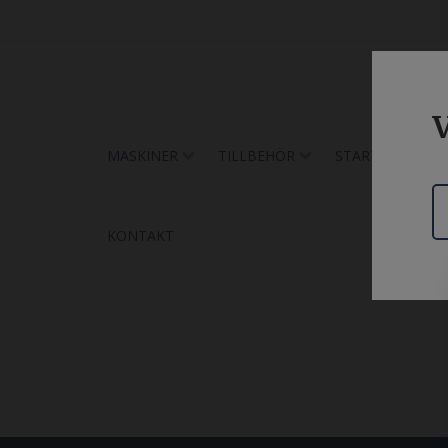
V
MASKINER
TILLBEHÖR
START
UTH
KONTAKT