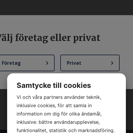
älj företag eller privat
YRNING
BEGAGNAT
SERVICE OCH REPARATION
K
Företag
Privat
Samtycke till cookies
Vi och våra partners använder teknik,
inklusive cookies, för att samla in
information om dig för olika ändamål,
inklusive: bättre användarupplevelse,
funktionalitet, statistik och marknadsföring.