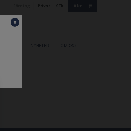
Företag
Privat
SEK
0
kr
ATALOGER
NYHETER
OM OSS