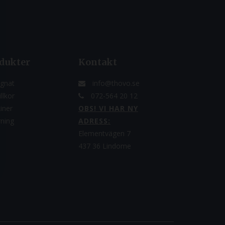
dukter
Kontakt
gnat
info@thovo.se
llkor
072-564 20 12
iner
OBS! VI HAR NY
rning
ADRESS:
Elementvägen 7
437 36 Lindome