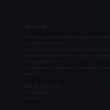
Thovo AB
Thovo AB är ett mindre familje företag med som jobb
reparationer och service.
Vi hyr ut nischade maskiner däribland: åkbara och ha
betongbearbetningsmaskiner, banddrivna material b
anläggningsmaskiner.
Vi distribruerar och säljer även Aconda Industrial Car
tillbehör
Org.nr:
556900-5183
Integritetspolicy
Cookies