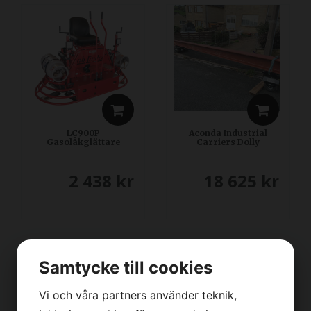
LC900P
Aconda Industrial
Gasolåkglättare
Carriers Dolly
2 438
kr
18 625
kr
Samtycke till cookies
Vi och våra partners använder teknik,