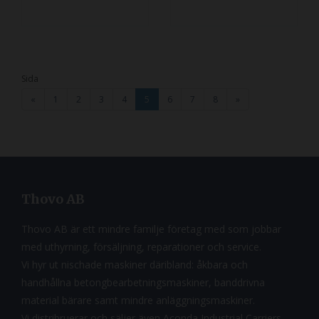
Sida
«
1
2
3
4
5
6
7
8
»
Thovo AB
Thovo AB är ett mindre familje företag med som jobbar
med uthyrning, försäljning, reparationer och service.
Vi hyr ut nischade maskiner däribland: åkbara och
handhållna betongbearbetningsmaskiner, banddrivna
material bärare samt mindre anläggningsmaskiner.
Vi distribruerar och säljer även Aconda Industrial Carriers