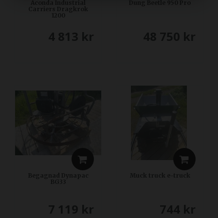
Aconda Industrial
Dung Beetle 950 Pro
Carriers Dragkrok
1200
4 813
kr
48 750
kr
Begagnad Dynapac
Muck truck e-truck
BG33
7 119
kr
744
kr