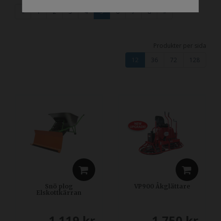
«
1
2
3
4
5
6
7
8
»
Produkter per sida
12
36
72
128
Snö plog
VP900 Åkglättare
Elskottkärran
1 119
kr
1 750
kr