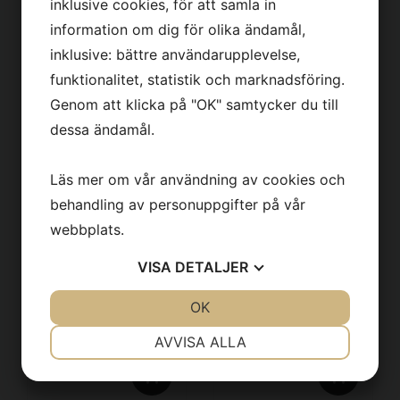
inklusive cookies, för att samla in
information om dig för olika ändamål,
inklusive: bättre användarupplevelse,
funktionalitet, statistik och marknadsföring.
Dolly + Svivel
Dolly Wheels LCDW
Genom att klicka på "OK" samtycker du till
dessa ändamål.
313
kr
313
kr
Läs mer om vår användning av cookies och
behandling av personuppgifter på vår
webbplats.
VISA
DETALJER
JA
NEJ
OK
JA
NEJ
NÖDVÄNDIG
INSTÄLLNINGAR
AVVISA ALLA
JA
NEJ
JA
NEJ
MARKNADSFÖRING
STATISTIK