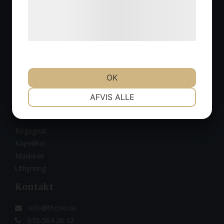
Org.nr:
556900-5183
Læs mere om vores brug af cookies og
Integritetspolicy
behandling af persondata på vores
Cookies
hjemmeside.
Om oss
Om oss
OK
Nyheter
Kontakt
NØDVENDIGE
PRÆFERENCER
AFVIS ALLE
Produkter
MARKETING
STATISTIK
Begagnat
Köpvillkor
Maskiner
Uthyrning
Kontakt
info@thovo.se
072-564 20 12