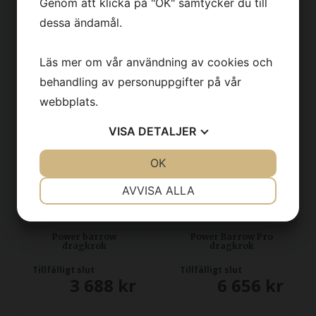
Genom att klicka på "OK" samtycker du till
dessa ändamål.
Beställningsvara
Beställningsvara
6 188
kr
38 750
kr
Läs mer om vår användning av cookies och
behandling av personuppgifter på vår
webbplats.
VISA
DETALJER
JA
NEJ
OK
JA
NEJ
NÖDVÄNDIG
INSTÄLLNINGAR
AVVISA ALLA
JA
NEJ
JA
NEJ
MARKNADSFÖRING
STATISTIK
Power barrow
Power Barrow Pro
dragkrok
dragkrok
Tillfälligt slut
Tillfälligt slut
3 688
kr
6 656
kr