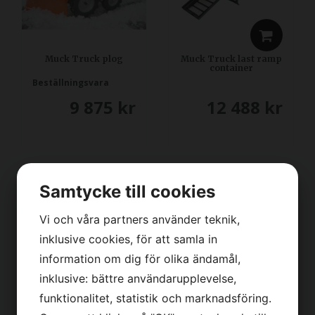
Muck Truck plog
Muck Truck last ramp
container
Beställningsvara
9 875
kr
12 488
kr
Samtycke till cookies
Vi och våra partners använder teknik,
inklusive cookies, för att samla in
information om dig för olika ändamål,
inklusive: bättre användarupplevelse,
funktionalitet, statistik och marknadsföring.
Muck Truck gräsdäck
Muck Truck vacuum
(2 st hjul)
sug