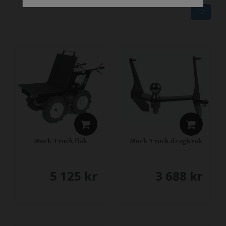
12
Muck Truck flak
Muck Truck dragkrok
5 125
kr
3 688
kr