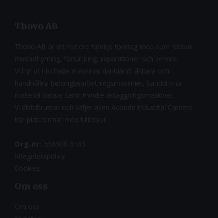
Thovo AB
Thovo AB är ett mindre familje företag med som jobbar
med uthyrning, försäljning, reparationer och service.
Vi hyr ut nischade maskiner däribland: åkbara och
handhållna betongbearbetningsmaskiner, banddrivna
material bärare samt mindre anläggningsmaskiner.
Vi distribruerar och säljer även Aconda Industrial Carriers
bär plattformar med tillbehör
Org.nr:
556900-5183
Integritetspolicy
Cookies
Om oss
Om oss