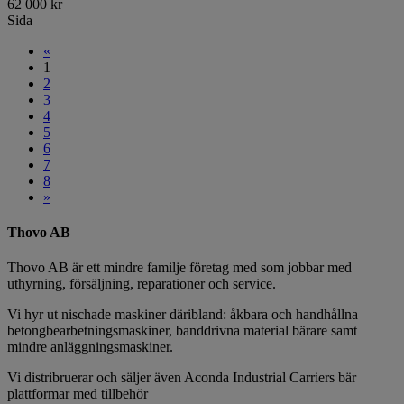
62 000
kr
Sida
«
1
2
3
4
5
6
7
8
»
Thovo AB
Thovo AB är ett mindre familje företag med som jobbar med
uthyrning, försäljning, reparationer och service.
Vi hyr ut nischade maskiner däribland: åkbara och handhållna
betongbearbetningsmaskiner, banddrivna material bärare samt
mindre anläggningsmaskiner.
Vi distribruerar och säljer även Aconda Industrial Carriers bär
plattformar med tillbehör