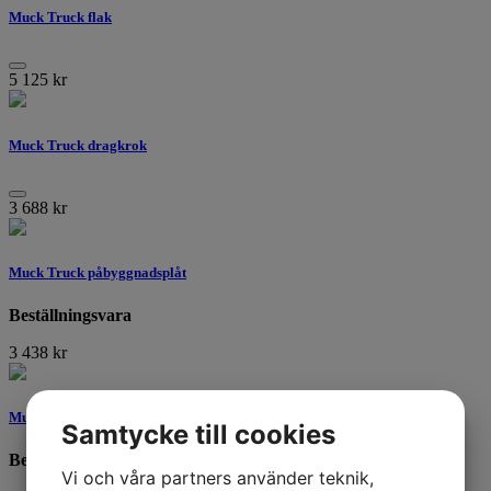
Muck Truck flak
5 125
kr
Muck Truck dragkrok
3 688
kr
Muck Truck påbyggnadsplåt
Beställningsvara
3 438
kr
Muck Truck dubbelhjul (2st hjul)
Samtycke till cookies
Beställningsvara
Vi och våra partners använder teknik,