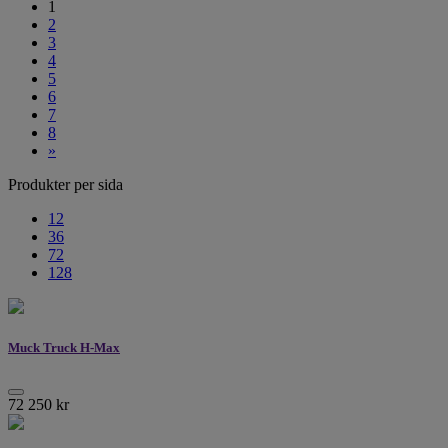
1
2
3
4
5
6
7
8
»
Produkter per sida
12
36
72
128
Muck Truck H-Max
72 250
kr