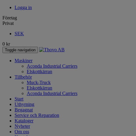
Logga in
Företag
Privat
SEK
0
kr
Toggle navigation
Maskiner
Aconda Industrial Carriers
Elskottkärran
Tillbehör
Muck-Truck
Elskottkärran
Aconda Industrial Carriers
Start
Uthyrning
Begagnat
Service och Reparation
Kataloger
Nyheter
Om oss