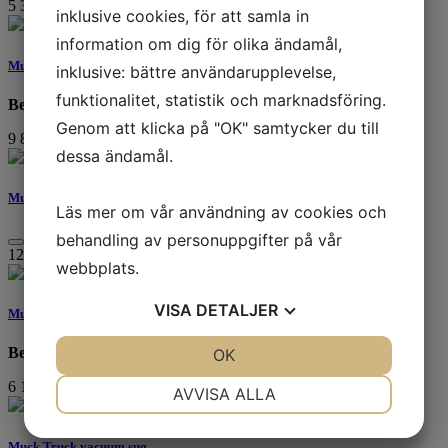
5 313
kr
inklusive cookies, för att samla in
information om dig för olika ändamål,
Muck Truck plog
inklusive: bättre användarupplevelse,
funktionalitet, statistik och marknadsföring.
Beställningsvara
Genom att klicka på "OK" samtycker du till
9 875
kr
dessa ändamål.
Muck Truck last ramp container
Läs mer om vår användning av cookies och
behandling av personuppgifter på vår
12 488
kr
webbplats.
VISA
DETALJER
Muck Truck gräsdäck (2 st hjul)
Beställningsvara
JA
NEJ
OK
JA
NEJ
NÖDVÄNDIG
INSTÄLLNINGAR
6 188
kr
AVVISA ALLA
JA
NEJ
JA
NEJ
Muck Truck vacuum sug