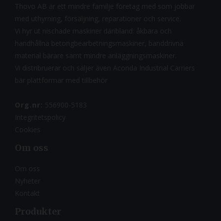
Thovo AB är ett mindre familje företag med som jobbar
med uthyrning, försäljning, reparationer och service.
Vi hyr ut nischade maskiner däribland: åkbara och
handhållna betongbearbetningsmaskiner, banddrivna
material bärare samt mindre anläggningsmaskiner.
Vi distribruerar och säljer även Aconda Industrial Carriers
bär plattformar med tillbehör
Org.nr:
556900-5183
Integritetspolicy
Cookies
Om oss
Om oss
Nyheter
Kontakt
Produkter