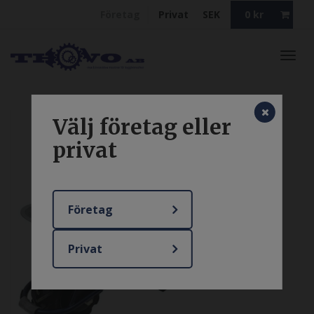
Företag
Privat
SEK
0
kr
Toggl
navig
Välj företag eller
privat
Företag
Privat