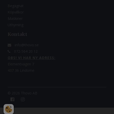
Begagnat
Köpvillkor
Maskiner
Uthyrning
Kontakt
info@thovo.se
072-564 20 12
OBS! VI HAR NY ADRESS:
Elementvägen 7
437 36 Lindome
©
2026 Thovo AB