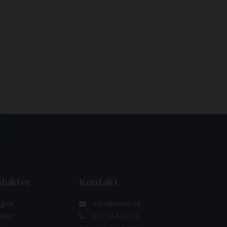
dukter
Kontakt
gnat
info@thovo.se
llkor
072-564 20 12