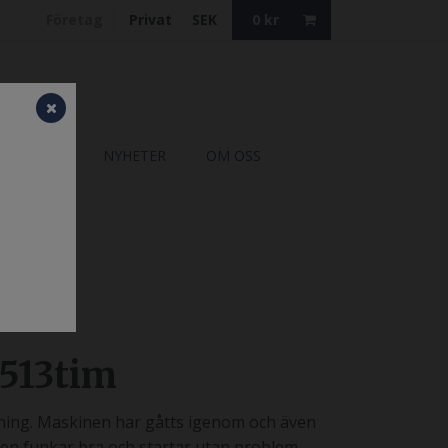
Företag
Privat
SEK
0
kr
TALOGER
NYHETER
OM OSS
513tim
ing. Maskinen har gåtts igenom och även
en funkar bra och startar utan problem.