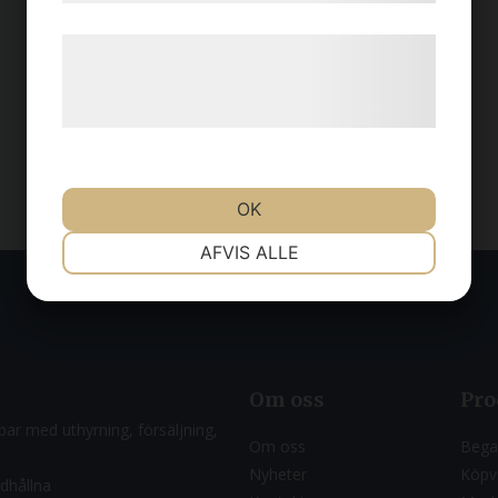
Læs mere om vores brug af cookies og
behandling af persondata på vores
hjemmeside.
OK
NØDVENDIGE
PRÆFERENCER
AFVIS ALLE
MARKETING
STATISTIK
Om oss
Pro
ar med uthyrning, försäljning,
Om oss
Bega
Nyheter
Köpvi
ndhållna