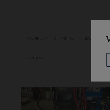
V
MASKINER
UTHYRNING
BEGAGNAT
KONTAKT